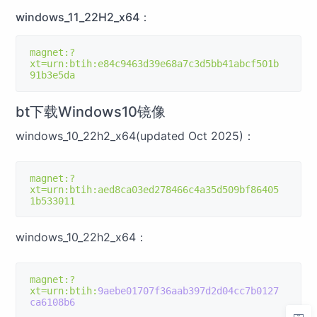
windows_11_22H2_x64：
magnet
:?
xt
=
urn
:
btih
:
e84c9463d39e68a7c3d5bb41abcf501b
91b3e5da
bt下载Windows10镜像
windows_10_22h2_x64(updated Oct 2025)：
magnet
:?
xt
=
urn
:
btih
:
aed8ca03ed278466c4a35d509bf86405
1b533011
windows_10_22h2_x64：
magnet
:?
xt
=
urn
:
btih
:
9aebe01707f36aab397d2d04cc7b0127
ca6108b6