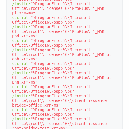
/
inslic
:
"%ProgramFiles%\\Microsoft 
Office\\root\\Licenses16\\ProPlusVL\_MAK-
pl.xrm-ms"
cscript 
"%ProgramFiles%\\Microsoft 
Office\\Office16\\ospp.vbs"
/
inslic
:
"%ProgramFiles%\\Microsoft 
Office\\root\\Licenses16\\ProPlusVL\_MAK-
ppd.xrm-ms"
cscript 
"%ProgramFiles%\\Microsoft 
Office\\Office16\\ospp.vbs"
/
inslic
:
"%ProgramFiles%\\Microsoft 
Office\\root\\Licenses16\\ProPlusVL\_MAK-ul-
oob.xrm-ms"
cscript 
"%ProgramFiles%\\Microsoft 
Office\\Office16\\ospp.vbs"
/
inslic
:
"%ProgramFiles%\\Microsoft 
Office\\root\\Licenses16\\ProPlusVL\_MAK-ul-
phn.xrm-ms"
cscript 
"%ProgramFiles%\\Microsoft 
Office\\Office16\\ospp.vbs"
/
inslic
:
"%ProgramFiles%\\Microsoft 
Office\\root\\Licenses16\\client-issuance-
bridge-office.xrm-ms"
cscript 
"%ProgramFiles%\\Microsoft 
Office\\Office16\\ospp.vbs"
/
inslic
:
"%ProgramFiles%\\Microsoft 
Office\\root\\Licenses16\\client-issuance-
root-bridge-test.xrm-ms"