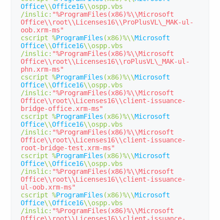
Office
\\
Office16
\\ospp
.
vbs 
/
inslic
:
"%ProgramFiles(x86)%\\Microsoft 
Office\\root\\Licenses16\\ProPlusVL\_MAK-ul-
oob.xrm-ms"
cscript 
%
ProgramFiles
(
x86
)%
\\
Microsoft
Office
\\
Office16
\\ospp
.
vbs 
/
inslic
:
"%ProgramFiles(x86)%\\Microsoft 
Office\\root\\Licenses16\\roPlusVL\_MAK-ul-
phn.xrm-ms"
cscript 
%
ProgramFiles
(
x86
)%
\\
Microsoft
Office
\\
Office16
\\ospp
.
vbs 
/
inslic
:
"%ProgramFiles(x86)%\\Microsoft 
Office\\root\\Licenses16\\client-issuance-
bridge-office.xrm-ms"
cscript 
%
ProgramFiles
(
x86
)%
\\
Microsoft
Office
\\
Office16
\\ospp
.
vbs 
/
inslic
:
"%ProgramFiles(x86)%\\Microsoft 
Office\\root\\Licenses16\\client-issuance-
root-bridge-test.xrm-ms"
cscript 
%
ProgramFiles
(
x86
)%
\\
Microsoft
Office
\\
Office16
\\ospp
.
vbs 
/
inslic
:
"%ProgramFiles(x86)%\\Microsoft 
Office\\root\\Licenses16\\client-issuance-
ul-oob.xrm-ms"
cscript 
%
ProgramFiles
(
x86
)%
\\
Microsoft
Office
\\
Office16
\\ospp
.
vbs 
/
inslic
:
"%ProgramFiles(x86)%\\Microsoft 
Office\\root\\Licenses16\\client-issuance-