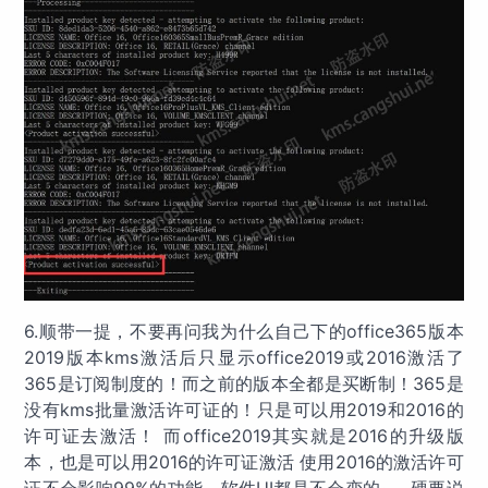
6.顺带一提，不要再问我为什么自己下的office365版本
2019版本kms激活后只显示office2019或2016激活了
365是订阅制度的！而之前的版本全都是买断制！365是
没有kms批量激活许可证的！只是可以用2019和2016的
许可证去激活！ 而office2019其实就是2016的升级版
本，也是可以用2016的许可证激活 使用2016的激活许可
证不会影响99%的功能，软件UI都是不会变的~，硬要说