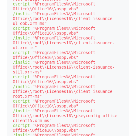
cscript 
"%ProgramFiles%\\Microsoft 
Office\\Office16\\ospp.vbs"
/
inslic
:
"%ProgramFiles%\\Microsoft 
Office\\root\\Licenses16\\client-issuance-
ul-oob.xrm-ms"
cscript 
"%ProgramFiles%\\Microsoft 
Office\\Office16\\ospp.vbs"
/
inslic
:
"%ProgramFiles%\\Microsoft 
Office\\root\\Licenses16\\client-issuance-
ul.xrm-ms"
cscript 
"%ProgramFiles%\\Microsoft 
Office\\Office16\\ospp.vbs"
/
inslic
:
"%ProgramFiles%\\Microsoft 
Office\\root\\Licenses16\\client-issuance-
stil.xrm-ms"
cscript 
"%ProgramFiles%\\Microsoft 
Office\\Office16\\ospp.vbs"
/
inslic
:
"%ProgramFiles%\\Microsoft 
Office\\root\\Licenses16\\client-issuance-
root.xrm-ms"
cscript 
"%ProgramFiles%\\Microsoft 
Office\\Office16\\ospp.vbs"
/
inslic
:
"%ProgramFiles%\\Microsoft 
Office\\root\\Licenses16\\pkeyconfig-office-
client15.xrm-ms"
cscript 
"%ProgramFiles%\\Microsoft 
Office\\Office16\\ospp.vbs"
/
inslic
:
"%ProgramFiles%\\Microsoft 