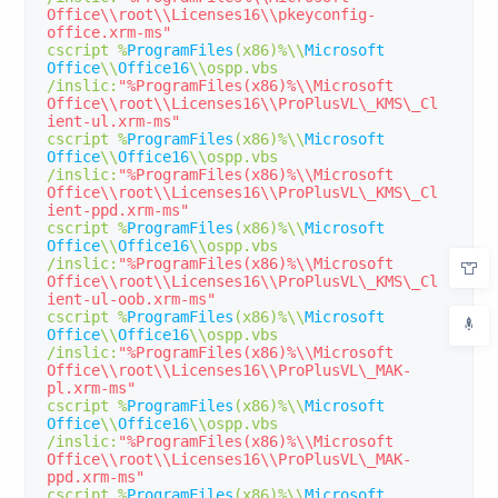
Office\\root\\Licenses16\\pkeyconfig-
office.xrm-ms"
cscript 
%
ProgramFiles
(
x86
)%
\\
Microsoft
Office
\\
Office16
\\ospp
.
vbs 
/
inslic
:
"%ProgramFiles(x86)%\\Microsoft 
Office\\root\\Licenses16\\ProPlusVL\_KMS\_Cl
ient-ul.xrm-ms"
cscript 
%
ProgramFiles
(
x86
)%
\\
Microsoft
Office
\\
Office16
\\ospp
.
vbs 
/
inslic
:
"%ProgramFiles(x86)%\\Microsoft 
Office\\root\\Licenses16\\ProPlusVL\_KMS\_Cl
ient-ppd.xrm-ms"
cscript 
%
ProgramFiles
(
x86
)%
\\
Microsoft
Office
\\
Office16
\\ospp
.
vbs 
/
inslic
:
"%ProgramFiles(x86)%\\Microsoft 
Office\\root\\Licenses16\\ProPlusVL\_KMS\_Cl
ient-ul-oob.xrm-ms"
cscript 
%
ProgramFiles
(
x86
)%
\\
Microsoft
Office
\\
Office16
\\ospp
.
vbs 
/
inslic
:
"%ProgramFiles(x86)%\\Microsoft 
Office\\root\\Licenses16\\ProPlusVL\_MAK-
pl.xrm-ms"
cscript 
%
ProgramFiles
(
x86
)%
\\
Microsoft
Office
\\
Office16
\\ospp
.
vbs 
/
inslic
:
"%ProgramFiles(x86)%\\Microsoft 
Office\\root\\Licenses16\\ProPlusVL\_MAK-
ppd.xrm-ms"
cscript 
%
ProgramFiles
(
x86
)%
\\
Microsoft