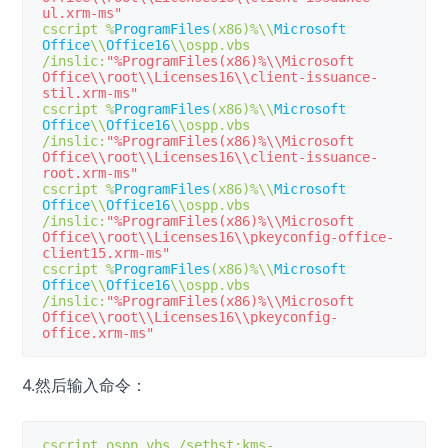
ul.xrm-ms"
cscript 
%
ProgramFiles
(
x86
)%
\\
Microsoft
Office
\\
Office16
\\ospp
.
vbs 
/
inslic
:
"%ProgramFiles(x86)%\\Microsoft 
Office\\root\\Licenses16\\client-issuance-
stil.xrm-ms"
cscript 
%
ProgramFiles
(
x86
)%
\\
Microsoft
Office
\\
Office16
\\ospp
.
vbs 
/
inslic
:
"%ProgramFiles(x86)%\\Microsoft 
Office\\root\\Licenses16\\client-issuance-
root.xrm-ms"
cscript 
%
ProgramFiles
(
x86
)%
\\
Microsoft
Office
\\
Office16
\\ospp
.
vbs 
/
inslic
:
"%ProgramFiles(x86)%\\Microsoft 
Office\\root\\Licenses16\\pkeyconfig-office-
client15.xrm-ms"
cscript 
%
ProgramFiles
(
x86
)%
\\
Microsoft
Office
\\
Office16
\\ospp
.
vbs 
/
inslic
:
"%ProgramFiles(x86)%\\Microsoft 
Office\\root\\Licenses16\\pkeyconfig-
office.xrm-ms"
4.然后输入命令：
cscript ospp
.
vbs 
/
sethst
:
kms
-